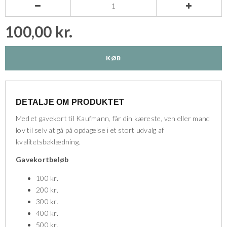


100,00 kr.
KØB
DETALJE OM PRODUKTET
Med et gavekort til Kaufmann, får din kæreste, ven eller mand
lov til selv at gå på opdagelse i et stort udvalg af
kvalitetsbeklædning.
Gavekortbeløb
100 kr.
200 kr.
300 kr.
400 kr.
500 kr.