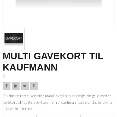
MULTI GAVEKORT TIL
KAUFMANN
()




Giv din kæreste, ven eller mand lov til selv at vælge sin gave med et
gavekort til kvalitetsbeklædning fra Kaufmann på selvvalgt beløb fra
100 kr. til 1000 kr.