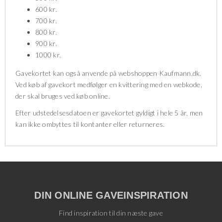
600 kr.
700 kr.
800 kr.
900 kr.
1000 kr.
Gavekortet kan også anvende på webshoppen Kaufmann.dk.
Ved køb af gavekort medfølger en kvittering med en webkode,
der skal bruges ved køb online.
Efter udstedelsesdatoen er gavekortet gyldigt i hele 5 år, men
kan ikke ombyttes til kontanter eller returneres.
DIN ONLINE GAVEINSPIRATION
Find inspiration til din næste gave