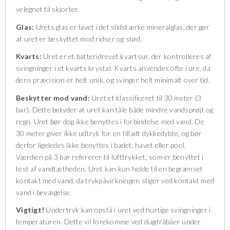
velegnet til skjorter.
Glas:
Urets glas er lavet i det slidstærke mineralglas, der gør
at uret er beskyttet mod ridser og stød.
Kvarts:
Uret er et batteridrevet kvartsur, der kontrolleres af
svingninger i et kvarts krystal. Kvarts anvendes ofte i ure, da
dens præcision er helt unik, og svinger helt minimalt over tid.
Beskytter mod vand:
Uret et klassificeret til 30 meter (3
bar). Dette betyder at uret kan tåle både mindre vandsprøjt og
regn. Uret bør dog ikke benyttes i forbindelse med vand. De
30 meter giver ikke udtryk for en tilladt dykkedybte, og bør
derfor ligeledes ikke benyttes i badet, havet eller pool.
Værdien på 3 bar refererer til lufttrykket, som er benyttet i
test af vandtætheden. Uret kan kun holde til en begrænset
kontakt med vand, da trykpåvirkningen stiger ved kontakt med
vand i bevægelse.
Vigtigt!
Undertryk kan opstå i uret ved hurtige svingninger i
temperaturen. Dette vil forekomme ved dugdråbåer under