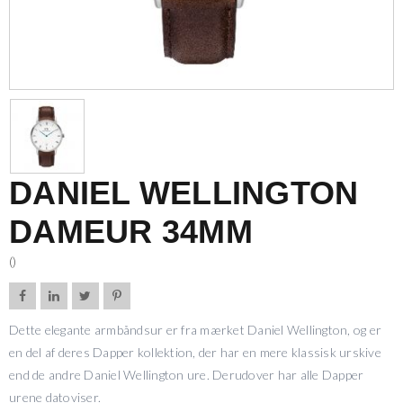
DANIEL WELLINGTON
DAMEUR 34MM
()




Dette elegante armbåndsur er fra mærket Daniel Wellington, og er
en del af deres Dapper kollektion, der har en mere klassisk urskive
end de andre Daniel Wellington ure. Derudover har alle Dapper
urene datoviser.