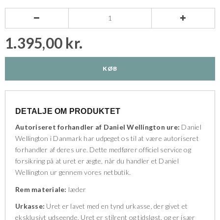


1.395,00 kr.
KØB
DETALJE OM PRODUKTET
Autoriseret forhandler af Daniel Wellington ure:
Daniel
Wellington i Danmark har udpeget os til at være autoriseret
forhandler af deres ure. Dette medfører officiel service og
forsikring på at uret er ægte, når du handler et Daniel
Wellington ur gennem vores netbutik.
Rem materiale:
læder
Urkasse:
Uret er lavet med en tynd urkasse, der givet et
eksklusivt udseende. Uret er stilrent og tidsløst, og er især