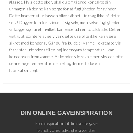
glasset. Hvis dette sker, skal du omgående kontakte din
urmager, så denne kan sørge for at fugtigheden forsvinder.
Dette kræver at urkassen bliver åbnet - forsøg ikke på dette
selv! Duggen kan forsvinde af sig selv, men selve fugtigheden
vil lægge sig i uret, hvilket kan ende ud i en totalskade. Det er
vigtigt at pointere at selv vandætte ure ofte ikke kan være
sikret mod kondens. Går du fra kulde til varme - eksempelvis
fra vinter udendørs til en høj indendørs temperatur - kan
kondensen fremkomme. At kondens forekommer skyldes ofte
denne høje temperaturforskel, og dermed ikke en
fabrikationsfejl.
DIN ONLINE GAVEINSPIRATION
Find inspiration til din næste gave
blandt vores udvalgte favoritter