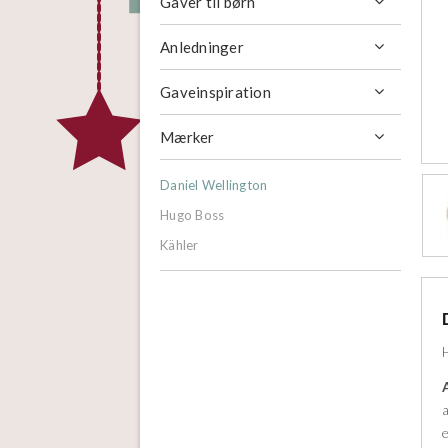
Gaver til børn

Anledninger

Gaveinspiration

Mærker

Daniel Wellington
Hugo Boss
Kähler