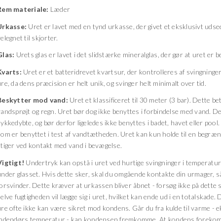
Rem materiale:
Læder
Urkasse:
Uret er lavet med en tynd urkasse, der givet et eksklusivt udseen
elegnet til skjorter.
Glas:
Urets glas er lavet i det slidstærke mineralglas, der gør at uret er 
Kvarts:
Uret er et batteridrevet kvartsur, der kontrolleres af svingninger
re, da dens præcision er helt unik, og svinger helt minimalt over tid.
Beskytter mod vand:
Uret et klassificeret til 30 meter (3 bar). Dette b
vandsprøjt og regn. Uret bør dog ikke benyttes i forbindelse med vand. De 
ykkedybte, og bør derfor ligeledes ikke benyttes i badet, havet eller pool.
som er benyttet i test af vandtætheden. Uret kan kun holde til en begræ
stiger ved kontakt med vand i bevægelse.
Vigtigt!
Undertryk kan opstå i uret ved hurtige svingninger i temperatu
under glasset. Hvis dette sker, skal du omgående kontakte din urmager, s
forsvinder. Dette kræver at urkassen bliver åbnet - forsøg ikke på dette 
elve fugtigheden vil lægge sig i uret, hvilket kan ende ud i en totalskade. 
ure ofte ikke kan være sikret mod kondens. Går du fra kulde til varme - e
indendørs temperatur - kan kondensen fremkomme. At kondens forekom