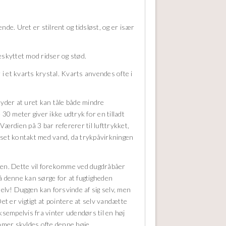
de. Uret er stilrent og tidsløst, og er især
beskyttet mod ridser og stød.
 i et kvarts krystal. Kvarts anvendes ofte i
etyder at uret kan tåle både mindre
30 meter giver ikke udtryk for en tilladt
 Værdien på 3 bar refererer til lufttrykket,
nset kontakt med vand, da trykpåvirkningen
ren. Dette vil forekomme ved dugdråbåer
å denne kan sørge for at fugtigheden
selv! Duggen kan forsvinde af sig selv, men
Det er vigtigt at pointere at selv vandætte
ksempelvis fra vinter udendørs til en høj
mer skyldes ofte denne høje