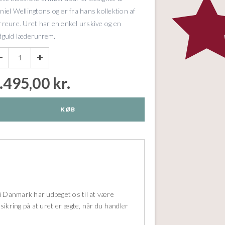
niel Wellingtons og er fra hans kollektion af
rreure. Uret har en enkel urskive og en
dguld læderurrem.


.495,00 kr.
KØB
i Danmark har udpeget os til at være
rsikring på at uret er ægte, når du handler