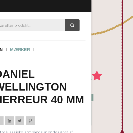

ON
MÆRKER
DANIEL
WELLINGTON
HERREUR 40 MM




tte klassiske armbåndsur er designet af