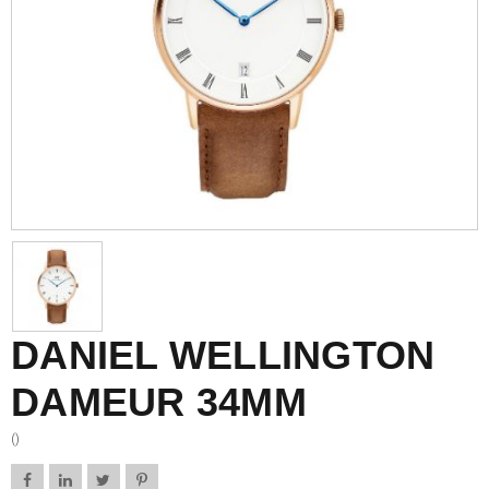
DANIEL WELLINGTON
DAMEUR 34MM
()



