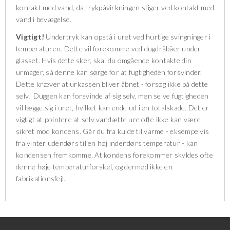
kontakt med vand, da trykpåvirkningen stiger ved kontakt med
vand i bevægelse.
Vigtigt!
Undertryk kan opstå i uret ved hurtige svingninger i
temperaturen. Dette vil forekomme ved dugdråbåer under
glasset. Hvis dette sker, skal du omgående kontakte din
urmager, så denne kan sørge for at fugtigheden forsvinder.
Dette kræver at urkassen bliver åbnet - forsøg ikke på dette
selv! Duggen kan forsvinde af sig selv, men selve fugtigheden
vil lægge sig i uret, hvilket kan ende ud i en totalskade. Det er
vigtigt at pointere at selv vandætte ure ofte ikke kan være
sikret mod kondens. Går du fra kulde til varme - eksempelvis
fra vinter udendørs til en høj indendørs temperatur - kan
kondensen fremkomme. At kondens forekommer skyldes ofte
denne høje temperaturforskel, og dermed ikke en
fabrikationsfejl.