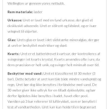
Wellington ur gennem vores netbutik.
Rem materiale:
læder
Urkasse:
Uret er lavet med en tynd urkasse, der givet et
eksklusivt udseende. Uret er stilrent og tidsløst, og er især
velegnet til skjorter.
Glas:
Urets glas er lavet i det slidstærke mineralglas, der gør
at uret er beskyttet mod ridser og stød.
Kvarts:
Uret er et batteridrevet kvartsur, der kontrolleres af
svingninger i et kvarts krystal. Kvarts anvendes ofte i ure, da
dens præcision er helt unik, og svinger helt minimalt over tid.
Beskytter mod vand:
Uret et klassificeret til 30 meter (3
bar). Dette betyder at uret kan tåle både mindre vandsprøjt og
regn. Uret bør dog ikke benyttes i forbindelse med vand. De
30 meter giver ikke udtryk for en tilladt dykkedybte, og bør
derfor ligeledes ikke benyttes i badet, havet eller pool.
Værdien på 3 bar refererer til lufttrykket, som er benyttet i
test af vandtætheden. Uret kan kun holde til en begrænset