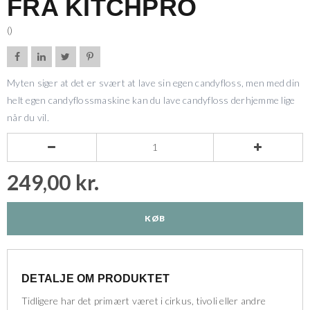
FRA KITCHPRO
()




Myten siger at det er svært at lave sin egen candyfloss, men med din
helt egen candyflossmaskine kan du lave candyfloss derhjemme lige
når du vil.


249,00 kr.
KØB
DETALJE OM PRODUKTET
Tidligere har det primært været i cirkus, tivoli eller andre