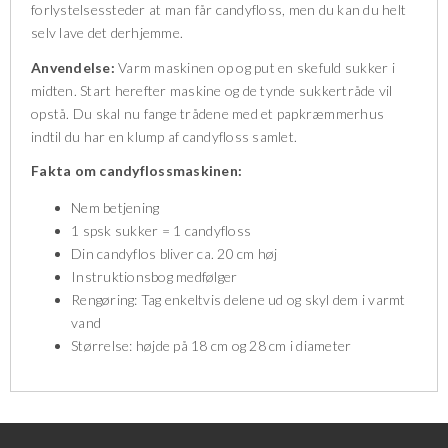
forlystelsessteder at man får candyfloss, men du kan du helt
selv lave det derhjemme.
Anvendelse:
Varm maskinen op og put en skefuld sukker i
midten. Start herefter maskine og de tynde sukkertråde vil
opstå. Du skal nu fange trådene med et papkræmmerhus
indtil du har en klump af candyfloss samlet.
Fakta om candyflossmaskinen:
Nem betjening
1 spsk sukker = 1 candyfloss
Din candyflos bliver ca. 20 cm høj
Instruktionsbog medfølger
Rengøring: Tag enkeltvis delene ud og skyl dem i varmt
vand
Størrelse: højde på 18 cm og 28 cm i diameter