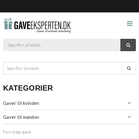



KATEGORIER
Gaver til kvinden

Gaver til manden

Fars dags gave