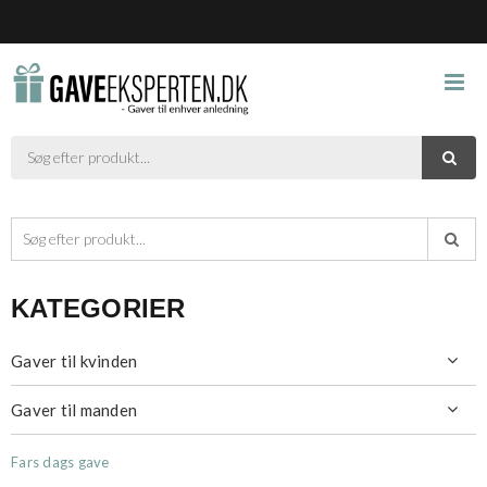



KATEGORIER
Gaver til kvinden

Gaver til manden

Fars dags gave