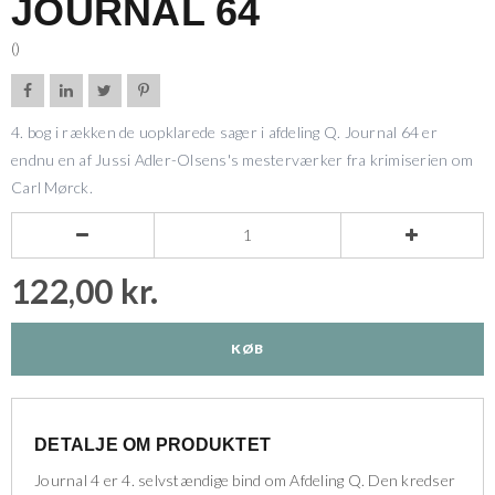
JOURNAL 64
()




4. bog i rækken de uopklarede sager i afdeling Q. Journal 64 er
endnu en af Jussi Adler-Olsens's mesterværker fra krimiserien om
Carl Mørck.


122,00 kr.
KØB
DETALJE OM PRODUKTET
Journal 4 er 4. selvstændige bind om Afdeling Q. Den kredser