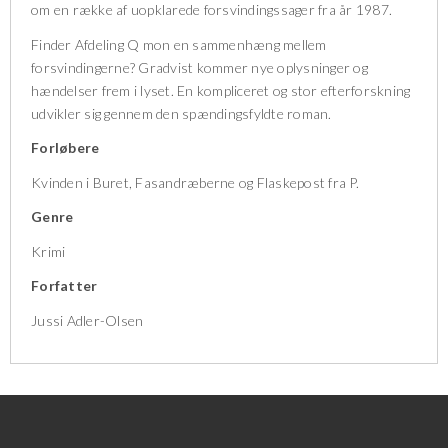
om en række af uopklarede forsvindingssager fra år 1987.
Finder Afdeling Q mon en sammenhæng mellem
forsvindingerne? Gradvist kommer nye oplysninger og
hændelser frem i lyset. En kompliceret og stor efterforskning
udvikler sig gennem den spændingsfyldte roman.
Forløbere
Kvinden i Buret, Fasandræberne og Flaskepost fra P.
Genre
Krimi
Forfatter
Jussi Adler-Olsen