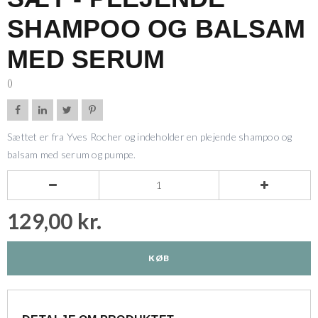
SHAMPOO OG BALSAM
MED SERUM
()




Sættet er fra Yves Rocher og indeholder en plejende shampoo og
balsam med serum og pumpe.


129,00 kr.
KØB