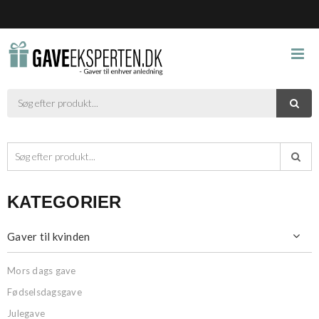



KATEGORIER
Gaver til kvinden

Mors dags gave
Fødselsdagsgave
Julegave