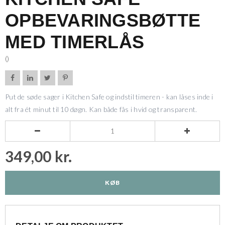
OPBEVARINGSBØTTE
MED TIMERLÅS
()




Put de søde sager i Kitchen Safe og indstil timeren - kan låses inde i
alt fra ét minut til 10 døgn. Kan både fås i hvid og transparent.


349,00 kr.
KØB