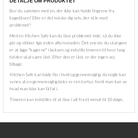
DETALJE OM PRODUKTET
Bor du sammen med en, der ikke kan holde fingrene fra
kagedåsen? Eller er det måske dig selv, der står med
problemet?
Med en Kitchen Safe kan du låse problemet inde, så du ikke
går og slikker lige inden aftensmaden. Det eneste du skal gøre
er at ligge "kagerne" i boksen og indstille timeren til hvor lang
tid den skal være låst. Efter den er låst, er der ingen vej
tilbage.
Kitchen Safe kan både fås i hvid og gennemsigtig, da nogle kan
synes at en gennemsigtig boks er ren tortur, fordi man kan se
hvad man ikke kan få fat i.
Timeren kan indstilles til at låse i alt fra ét minut til 10 døgn.