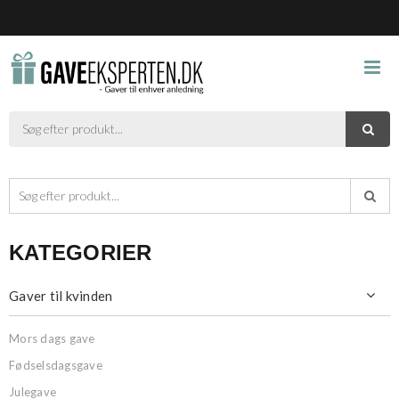



KATEGORIER
Gaver til kvinden

Mors dags gave
Fødselsdagsgave
Julegave