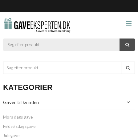



KATEGORIER
Gaver til kvinden

Mors dags gave
Fødselsdagsgave
Julegave