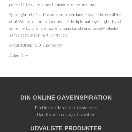
perfekt til en aften med familien eller vennerne.
Spillet går ud på at få dominans over landet ved at kontrollere
et af Westeros huse. Gennem både diplomati og listighed skal
spillerne kontrollere hære, vigtige karakterer og selvfølgelig
samle resourser ind til vinteren.
Antal deltagere: 3-6 personer
Alder: 12+
DIN ONLINE GAVEINSPIRATION
Find inspiration til din næste gave
blandt vores udvalgte favoritter
UDVALGTE PRODUKTER