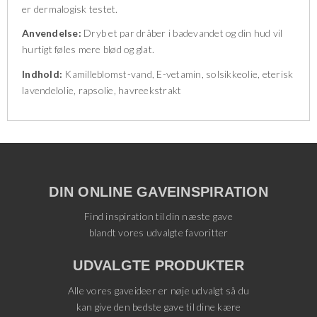
er dermalogisk testet.
Anvendelse:
Dryb et par dråber i badevandet og din hud vil
hurtigt føles mere blød og glat.
Indhold:
Kamilleblomst-vand, E-vetamin, solsikkeolie, eterisk
lavendelolie, rapsolie, havreekstrakt
DIN ONLINE GAVEINSPIRATION
Find inspiration til din næste gave
blandt vores udvalgte favoritter
UDVALGTE PRODUKTER
Alle vores gaveideer er nøje udvalgt så du
kan give den bedste gave til dine kære