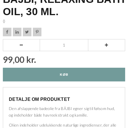
OIL, 30 ML.
()






99,00 kr.
KØB
DETALJE OM PRODUKTET
Den afslappende badeolie fra BÄJBI egner sig til følsom hud,
og indeholder både havreekstrakt og kamille.
Olien indeholder udelukkende naturlige ingredienser, der alle