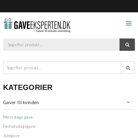



KATEGORIER
Gaver til kvinden

Mors dags gave
Fødselsdagsgave
Julegave