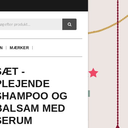

ON
MÆRKER
SÆT -
PLEJENDE
SHAMPOO OG
BALSAM MED
SERUM