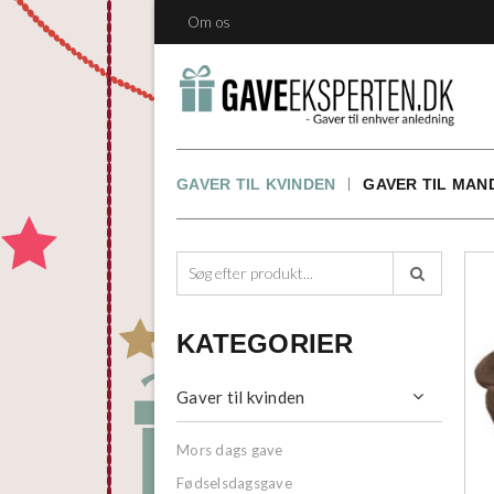
Om os
GAVER TIL KVINDEN
GAVER TIL MAN

KATEGORIER
Gaver til kvinden

Mors dags gave
Fødselsdagsgave