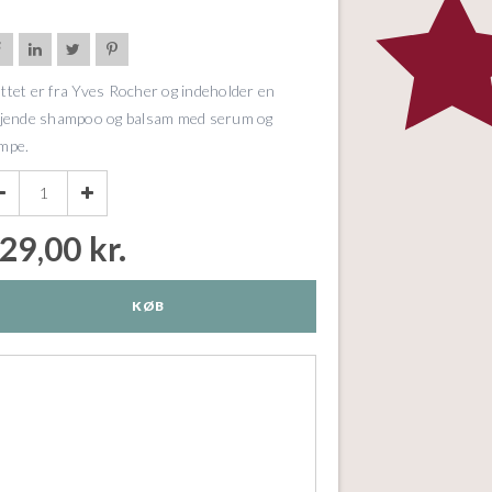




ttet er fra Yves Rocher og indeholder en
ejende shampoo og balsam med serum og
mpe.


29,00 kr.
KØB