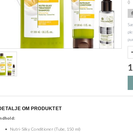
()
Sæ
pl
pu
1
DETALJE OM PRODUKTET
Indhold:
Nutri-Silky Conditioner (Tube, 150 ml)