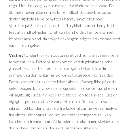
regn. Uret bør dog ikke benyttes i forbindelse med vand. De
30 meter giver ikke udtryk for en tilladt dykkedybte, og bør
derfor ligeledes ikke benyttes i badet, havet eller pool.
Værdien på 3 bar refererer til lufttrykket, som er benyttet i
test af vandtætheden. Uret kan kun holde til en begrænset
kontakt med vand, da trykpåvirkningen stiger ved kontakt med
vand i bevægelse.
Vigtigt!
Undertryk kan opstå i uret ved hurtige svingninger i
temperaturen. Dette vil forekomme ved dugdråbåer under
glasset. Hvis dette sker, skal du omgående kontakte din
urmager, så denne kan sørge for at fugtigheden forsvinder.
Dette kræver at urkassen bliver åbnet - forsøg ikke på dette
selv! Duggen kan forsvinde af sig selv, men selve fugtigheden
vil lægge sig i uret, hvilket kan ende ud i en totalskade. Det er
vigtigt at pointere at selv vandætte ure ofte ikke kan være
sikret mod kondens. Går du fra kulde til varme - eksempelvis
fra vinter udendørs til en høj indendørs temperatur - kan
kondensen fremkomme. At kondens forekommer skyldes ofte
denne høje temperaturforskel, og dermed ikke en