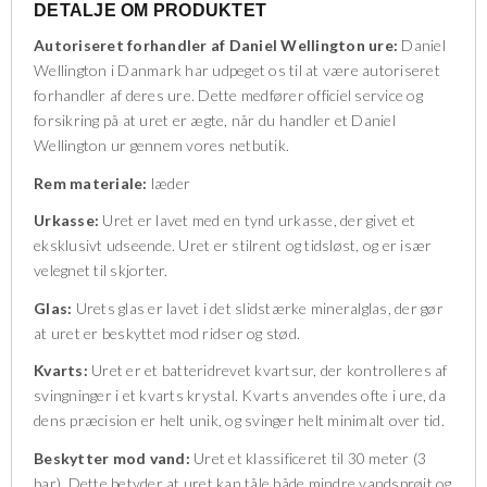
DETALJE OM PRODUKTET
Autoriseret forhandler af Daniel Wellington ure:
Daniel
Wellington i Danmark har udpeget os til at være autoriseret
forhandler af deres ure. Dette medfører officiel service og
forsikring på at uret er ægte, når du handler et Daniel
Wellington ur gennem vores netbutik.
Rem materiale:
læder
Urkasse:
Uret er lavet med en tynd urkasse, der givet et
eksklusivt udseende. Uret er stilrent og tidsløst, og er især
velegnet til skjorter.
Glas:
Urets glas er lavet i det slidstærke mineralglas, der gør
at uret er beskyttet mod ridser og stød.
Kvarts:
Uret er et batteridrevet kvartsur, der kontrolleres af
svingninger i et kvarts krystal. Kvarts anvendes ofte i ure, da
dens præcision er helt unik, og svinger helt minimalt over tid.
Beskytter mod vand:
Uret et klassificeret til 30 meter (3
bar). Dette betyder at uret kan tåle både mindre vandsprøjt og