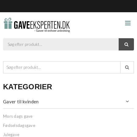



KATEGORIER
Gaver til kvinden

Mors dags gave
Fødselsdagsgave
Julegave