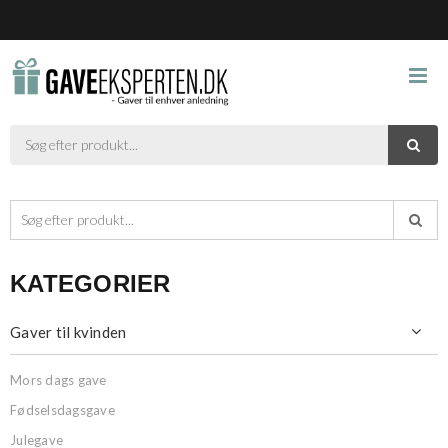



KATEGORIER
Gaver til kvinden

Mors dags gave
Fødselsdagsgave
Julegave