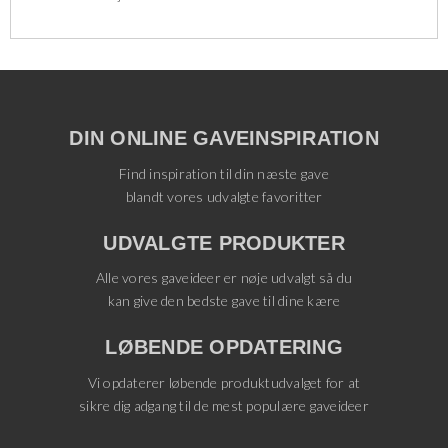
DIN ONLINE GAVEINSPIRATION
Find inspiration til din næste gave
blandt vores udvalgte favoritter
UDVALGTE PRODUKTER
Alle vores gaveideer er nøje udvalgt så du
kan give den bedste gave til dine kære
LØBENDE OPDATERING
Vi opdaterer løbende produktudvalget for at
sikre dig adgang til de mest populære gaveideer