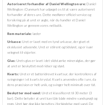
Autoriseret forhandler af Daniel Wellington ure:
Daniel
Wellington i Danmark har udpeget os til at være autoriseret
forhandler af deres ure. Dette medfører officiel service og
forsikring på at uret er ægte, når du handler et Daniel
Wellington ur gennem vores netbutik.
Rem materiale:
læder
Urkasse:
Uret er lavet med en tynd urkasse, der givet et
eksklusivt udseende. Uret er stilrent og tidsløst, og er især
velegnet til skjorter.
Glas:
Urets glas er lavet i det slidstærke mineralglas, der gør
at uret er beskyttet mod ridser og stød.
Kvarts:
Uret er et batteridrevet kvartsur, der kontrolleres af
svingninger i et kvarts krystal. Kvarts anvendes ofte i ure, da
dens præcision er helt unik, og svinger helt minimalt over tid.
Beskytter mod vand:
Uret et klassificeret til 30 meter (3
bar). Dette betyder at uret kan tåle både mindre vandsprøjt og
regn. Uret bør dog ikke benyttes i forbindelse med vand. De