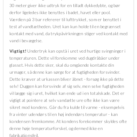
30 meter giver ikke udtryk for en tilladt dykkedybte, og bør
derfor ligeledes ikke benyttes i badet, havet eller pool.
Værdien på 3 bar refererer til lufttrykket, som er benyttet i
test af vandtætheden. Uret kan kun holde til en begrænset
kontakt med vand, da trykpåvirkningen stiger ved kontakt med
vand i bevægelse.
Vigtigt!
Undertryk kan opstå i uret ved hurtige svingninger i
temperaturen. Dette vil forekomme ved dugdråbåer under
glasset. Hvis dette sker, skal du omgående kontakte din
urmager, så denne kan sørge for at fugtigheden forsvinder.
Dette kræver at urkassen bliver åbnet - forsøg ikke på dette
selv! Duggen kan forsvinde af sig selv, men selve fugtigheden
vil lægge sig i uret, hvilket kan ende ud i en totalskade. Det er
vigtigt at pointere at selv vandætte ure ofte ikke kan være
sikret mod kondens. Går du fra kulde til varme - eksempelvis
fra vinter udendørs til en høj indendørs temperatur - kan
kondensen fremkomme. At kondens forekommer skyldes ofte
denne høje temperaturforskel, og dermed ikke en
fabrikationsfejl.