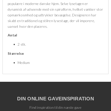
populære i moderne danske hjem. Selve lysetagen er
dynamisk af udseende med sin spiralform, hvilket vækker stor
opmærkosmhed og udtrykker bevægelse. Designeren har
skabt en traditionel og stilren lysestage, der vil imporere,
uanset hvor den placeres.
Antal
2 stk.
Størrelse
Medium
DIN ONLINE GAVEINSPIRATION
Find inspiration til din næste gave