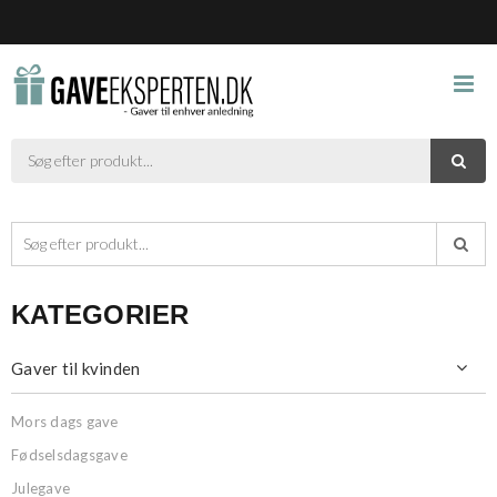



KATEGORIER
Gaver til kvinden

Mors dags gave
Fødselsdagsgave
Julegave