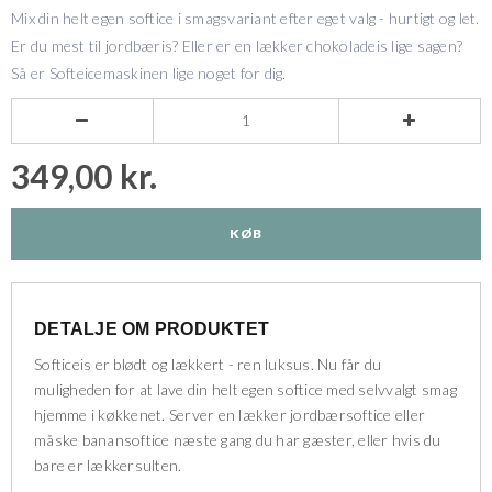
Mix din helt egen softice i smagsvariant efter eget valg - hurtigt og let.
Er du mest til jordbæris? Eller er en lækker chokoladeis lige sagen?
Så er Softeicemaskinen lige noget for dig.


349,00 kr.
KØB
DETALJE OM PRODUKTET
Softiceis er blødt og lækkert - ren luksus. Nu får du
muligheden for at lave din helt egen softice med selvvalgt smag
hjemme i køkkenet. Server en lækker jordbærsoftice eller
måske banansoftice næste gang du har gæster, eller hvis du
bare er lækkersulten.