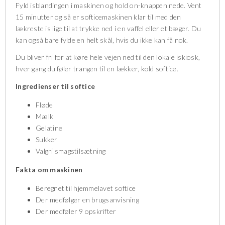
Fyld isblandingen i maskinen og hold on-knappen nede. Vent
15 minutter og så er softicemaskinen klar til med den
lækreste is lige til at trykke ned i en vaffel eller et bæger. Du
kan også bare fylde en helt skål, hvis du ikke kan få nok.
Du bliver fri for at køre hele vejen ned til den lokale iskiosk,
hver gang du føler trangen til en lækker, kold softice.
Ingredienser til softice
Fløde
Mælk
Gelatine
Sukker
Valgri smagstilsætning
Fakta om maskinen
Beregnet til hjemmelavet softice
Der medfølger en brugsanvisning
Der medføler 9 opskrifter