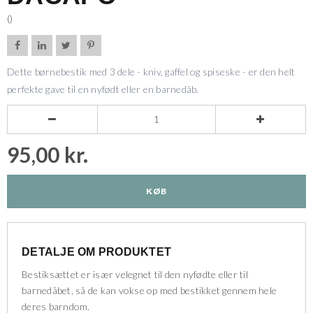
()




Dette børnebestik med 3 dele - kniv, gaffel og spiseske - er den helt
perfekte gave til en nyfødt eller en barnedåb.


95,00 kr.
KØB
DETALJE OM PRODUKTET
Bestiksættet er især velegnet til den nyfødte eller til
barnedåbet, så de kan vokse op med bestikket gennem hele
deres barndom.