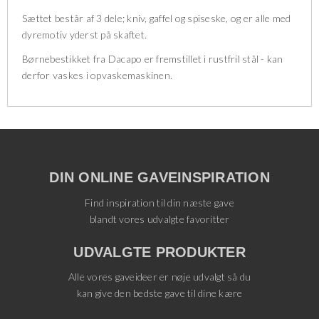
Sættet består af 3 dele; kniv, gaffel og spiseske, og er alle med
dyremotiv yderst på skaftet.
Børnebestikket fra Dacapo er fremstillet i rustfril stål - kan
derfor vaskes i opvaskemaskinen.
DIN ONLINE GAVEINSPIRATION
Find inspiration til din næste gave
blandt vores udvalgte favoritter
UDVALGTE PRODUKTER
Alle vores gaveideer er nøje udvalgt så du
kan give den bedste gave til dine kære