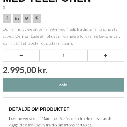
()




Du kan nu vugge dit barn i søvn ved hjælp fra din smartphone eller
tablet! Den har både et flot design og hele 5 forskellige bevægelser,
som naturligt trøster og putter dit barn.


2.995,00 kr.
KØB
DETALJE OM PRODUKTET
I denne version af Mamaroo Skråstolen fra 4moms, kan du
vugge dit barn i søvn fra din smartphone/tablet.