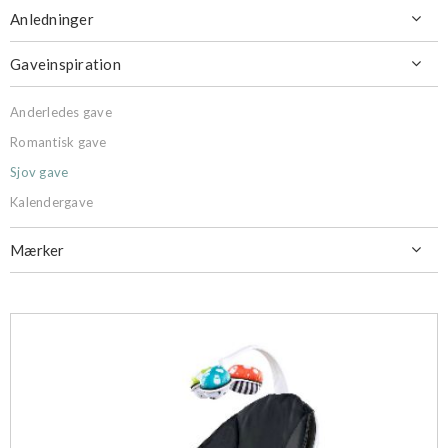
Anledninger

Gaveinspiration

Anderledes gave
Romantisk gave
Sjov gave
Kalendergave
Mærker
