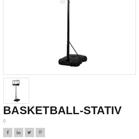
BASKETBALL-STATIV
()



