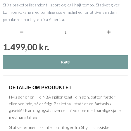
Stiga basketballstander til sport og leg i højt tempo. Stativet giver
børn og voksne med barnlige sjæle mulighed for at øve sig i den
populære sportsgren fra Amerika.


1.499,00 kr.
KØB
DETALJE OM PRODUKTET
Hvis der er en lille NBA spiller gemt i din søn, datter, fætter
eller veninde, så er Stiga Basketball-stativet en fantasisk
gaveidé! Kan dog også anvendes af voksne med barnlige sjæle,
med hang til leg.
Stativet er med firkantet profil og er fra Stigas klassiske