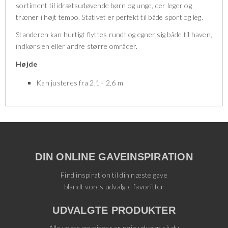
sortiment til idrætsudøvende børn og unge, der leger og
træner i højt tempo. Stativet er perfekt til både sport og leg.
Standeren kan hurtigt flyttes rundt og egner sig både til haven,
indkørslen eller andre større områder.
Højde
Kan justeres fra 2,1 - 2,6 m
DIN ONLINE GAVEINSPIRATION
Find inspiration til din næste gave
blandt vores udvalgte favoritter
UDVALGTE PRODUKTER
Alle vores gaveideer er nøje udvalgt så du