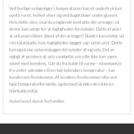
Ved hurtige svingninger i temperaturen kan et undertryk kan
opstå i uret, hvilket viser sig ved dugdråbåer under glasset.
Hvis dette sker, skal du omgående kontakte din urmager, så
denne kan sørge for at fugtigheden forsvinder. Dette kræver
at urkassen bliver åbnet af din urmager! Skaden kan endne ud
i en totalskade, hvis fugtigheden lægger sig i selve uret. Dette
kan også ske selvom duggen forsvinder af sig selv. Det er
vigtigt at pointere at selv vandætte ure ofte ikke kan være
sikret mod kondens. Går du fra kulde til varme - eksempelvis
fra vinter udendørs til en høj indendørs temperatur - kan
kondensen fremkomme. At kondens forekommer ofte ved
høje temperaturforskelle, og dermed skyldes den ikke en
fabrikationsfejl.
Autoriseret dansk forhandler.