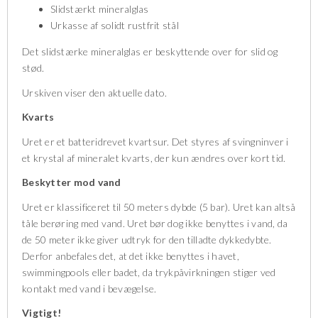
Slidstærkt mineralglas
Urkasse af solidt rustfrit stål
Det slidstærke mineralglas er beskyttende over for slid og
stød.
Urskiven viser den aktuelle dato.
Kvarts
Uret er et batteridrevet kvartsur. Det styres af svingninver i
et krystal af mineralet kvarts, der kun ændres over kort tid.
Beskytter mod vand
Uret er klassificeret til 50 meters dybde (5 bar). Uret kan altså
tåle berøring med vand. Uret bør dog ikke benyttes i vand, da
de 50 meter ikke giver udtryk for den tilladte dykkedybte.
Derfor anbefales det, at det ikke benyttes i havet,
swimmingpools eller badet, da trykpåvirkningen stiger ved
kontakt med vand i bevægelse.
Vigtigt!