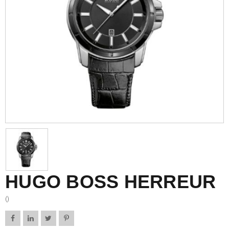
HUGO BOSS HERREUR
()



