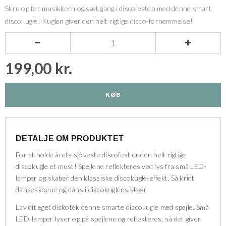
Skru op for musikkern og sæt gang i discofesten med denne smart
discokugle! Kuglen giver den helt rigtige disco-fornemmelse!


199,00 kr.
KØB
DETALJE OM PRODUKTET
For at holde årets sjoveste discofest er den helt rigtige
discokugle et must! Spejlene reflekteres ved lys fra små LED-
lamper og skaber den klassiske discokugle-effekt. Så kridt
danseskoene og dans i discokuglens skær.
Lav dit eget diskotek denne smarte discokugle med spejle. Små
LED-lamper lyser op på spejlene og reflekteres, så det giver