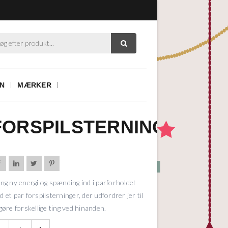

ON
MÆRKER
FORSPILSTERNINGER




ing ny energi og spænding ind i parforholdet
 et par forspilsterninger, der udfordrer jer til
gøre forskellige ting ved hinanden.