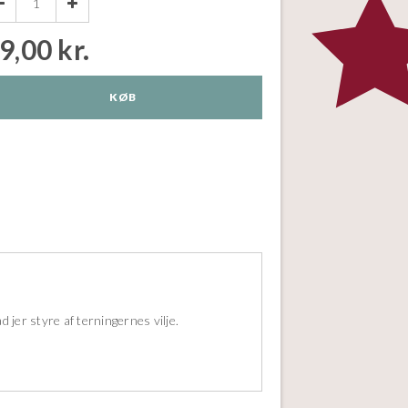


9,00 kr.
KØB
 jer styre af terningernes vilje.