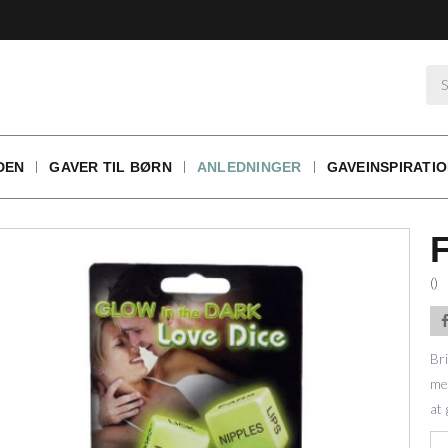
DEN
GAVER TIL BØRN
ANLEDNINGER
GAVEINSPIRATI
()
Br
med
at 