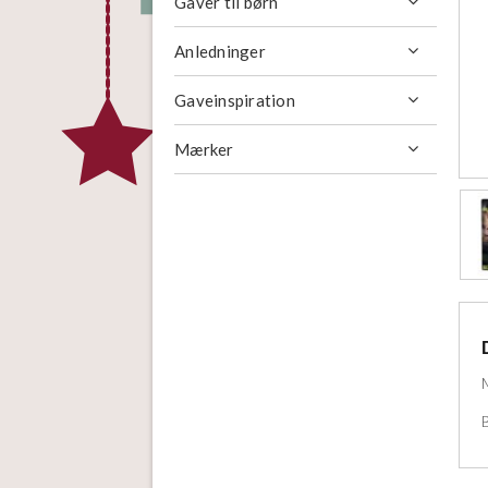
Gaver til børn

Anledninger

Gaveinspiration

Mærker
