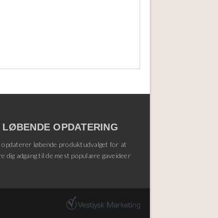
LØBENDE OPDATERING
i opdaterer løbende produktudvalget for at
re dig adgang til de mest populære gaveideer