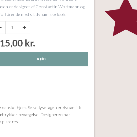
nsen er designet af Constantin Wortmann og
 forførende med sit dynamiske look.


15,00 kr.
KØB
 danske hjem. Selve lysetagen er dynamisk
udtrykker bevægelse. Designeren har
n placeres.