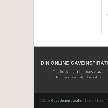
DIN ONLINE GAVEINSPIRAT
Find inspiration til din næste gave
blandt vores udvalgte favoritter
© 2016
Gaveeksperten.dk.
Alle rettigheder 