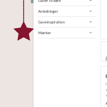
Gaver til børn

Anledninger

Gaveinspiration

Mærker
