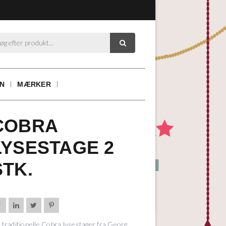

ON
MÆRKER
COBRA
LYSESTAGE 2
STK.




 traditionelle Cobra lysestager fra Georg