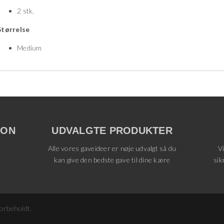
2 stk.
Størrelse
Medium
ION
UDVALGTE PRODUKTER
Alle vores gaveideer er nøje udvalgt så du
V
kan give den bedste gave til dine kære
sik
forbeholdt.