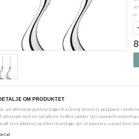
Je
er
8
DETALJE OM PRODUKTET
De spiralformede gulvlysestager fra Goerg Jensen er populære i moderne
af udseende med sin spiralform, hvilket vækker stor opmærkosmhed og 
skabt en traditionel og stilren lysestage, der vil imporere, uanset hvor de
Antal