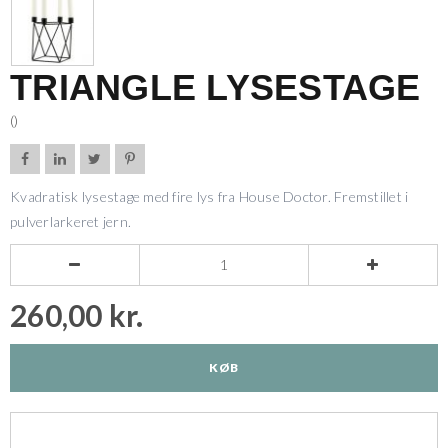
TRIANGLE LYSESTAGE
()




Kvadratisk lysestage med fire lys fra House Doctor. Fremstillet i
pulverlarkeret jern.


260,00 kr.
KØB