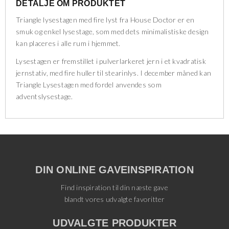
DETALJE OM PRODUKTET
Triangle lysestagen med fire lyst fra House Doctor er en
smuk og enkel lysestage, som med dets minimalistiske design
kan placeres i alle rum i hjemmet.
Lysestagen er fremstillet i pulverlarkeret jern i et kvadratisk
jernstativ, med fire huller til stearinlys. I december måned kan
Triangle Lysestagen med fordel anvendes som
adventslysestage.
DIN ONLINE GAVEINSPIRATION
Find inspiration til din næste gave
blandt vores udvalgte favoritter
UDVALGTE PRODUKTER