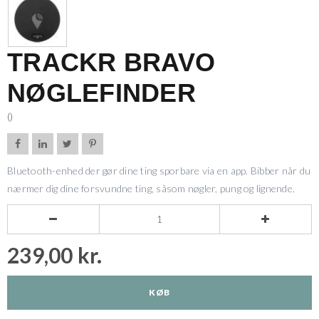
TRACKR BRAVO
NØGLEFINDER
()




Bluetooth-enhed der gør dine ting sporbare via en app. Bibber når du
nærmer dig dine forsvundne ting, såsom nøgler, pung og lignende.


239,00 kr.
KØB