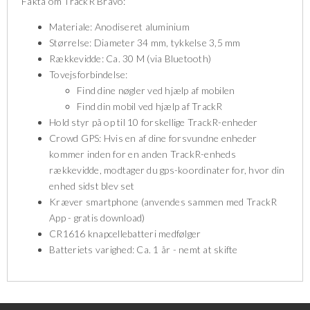
Fakta om TrackR Bravo:
Materiale: Anodiseret aluminium
Størrelse: Diameter 34 mm, tykkelse 3,5 mm
Rækkevidde: Ca. 30 M (via Bluetooth)
Tovejsforbindelse:
Find dine nøgler ved hjælp af mobilen
Find din mobil ved hjælp af TrackR
Hold styr på op til 10 forskellige TrackR-enheder
Crowd GPS: Hvis en af dine forsvundne enheder
kommer inden for en anden TrackR-enheds
rækkevidde, modtager du gps-koordinater for, hvor din
enhed sidst blev set
Kræver smartphone (anvendes sammen med TrackR
App - gratis download)
CR1616 knapcellebatteri medfølger
Batteriets varighed: Ca. 1 år - nemt at skifte