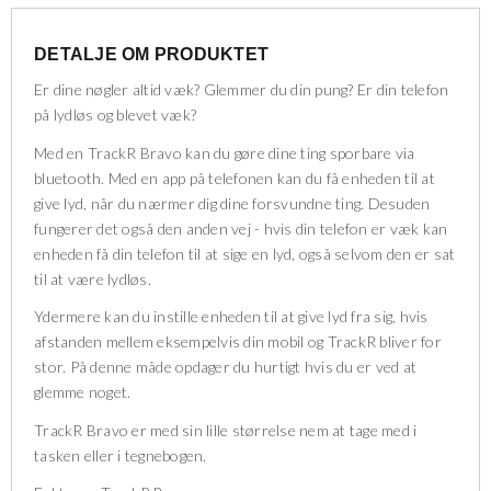
DETALJE OM PRODUKTET
Er dine nøgler altid væk? Glemmer du din pung? Er din telefon
på lydløs og blevet væk?
Med en TrackR Bravo kan du gøre dine ting sporbare via
bluetooth. Med en app på telefonen kan du få enheden til at
give lyd, når du nærmer dig dine forsvundne ting. Desuden
fungerer det også den anden vej - hvis din telefon er væk kan
enheden få din telefon til at sige en lyd, også selvom den er sat
til at være lydløs.
Ydermere kan du instille enheden til at give lyd fra sig, hvis
afstanden mellem eksempelvis din mobil og TrackR bliver for
stor. På denne måde opdager du hurtigt hvis du er ved at
glemme noget.
TrackR Bravo er med sin lille størrelse nem at tage med i
tasken eller i tegnebogen.