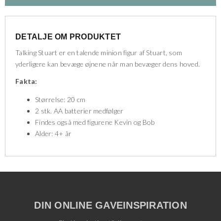
DETALJE OM PRODUKTET
Talking Stuart er en talende minion figur af Stuart, som
yderligere kan bevæge øjnene når man bevæger dens hoved.
Fakta:
Størrelse: 20 cm
2 stk. AA batterier medfølger
Findes også med figurene Kevin og Bob
Alder: 4+ år
DIN ONLINE GAVEINSPIRATION